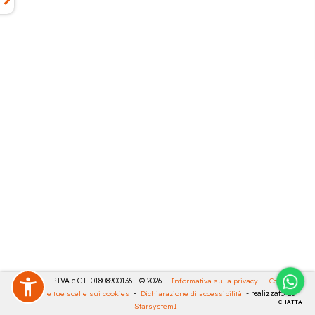
RIVA SRL - P.IVA e C.F. 01808900136 - © 2026 -
Informativa sulla privacy
-
Cookies
-
Rivedi le tue scelte sui cookies
-
Dichiarazione di accessibilità
- realizzato da
CHATTA
StarsystemIT