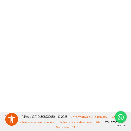
RIVA SRL - P.IVA e C.F. 01808900136 - © 2026 -
Informativa sulla privacy
-
Cookies
-
Rivedi le tue scelte sui cookies
-
Dichiarazione di accessibilità
- realizzato da
CHATTA
StarsystemIT