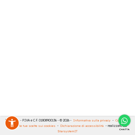
RIVA SRL - P.IVA e C.F. 01808900136 - © 2026 -
Informativa sulla privacy
-
Cookies
-
Rivedi le tue scelte sui cookies
-
Dichiarazione di accessibilità
- realizzato da
CHATTA
StarsystemIT