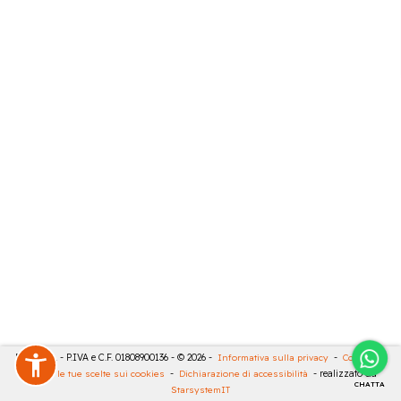
RIVA SRL - P.IVA e C.F. 01808900136 - © 2026 -
Informativa sulla privacy
-
Cookies
-
Rivedi le tue scelte sui cookies
-
Dichiarazione di accessibilità
- realizzato da
CHATTA
StarsystemIT