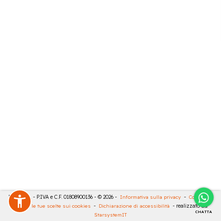
RIVA SRL - P.IVA e C.F. 01808900136 - © 2026 -
Informativa sulla privacy
-
Cookies
-
Rivedi le tue scelte sui cookies
-
Dichiarazione di accessibilità
- realizzato da
CHATTA
StarsystemIT