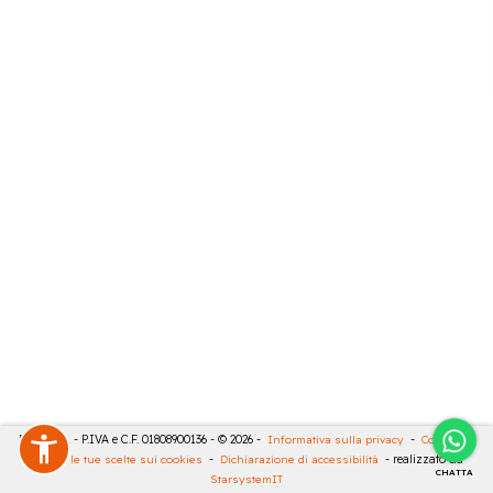
RIVA SRL - P.IVA e C.F. 01808900136 - © 2026 -
Informativa sulla privacy
-
Cookies
-
Rivedi le tue scelte sui cookies
-
Dichiarazione di accessibilità
- realizzato da
CHATTA
StarsystemIT