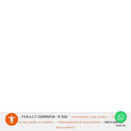
RIVA SRL - P.IVA e C.F. 01808900136 - © 2026 -
Informativa sulla privacy
-
Cookies
-
Rivedi le tue scelte sui cookies
-
Dichiarazione di accessibilità
- realizzato da
CHATTA
StarsystemIT