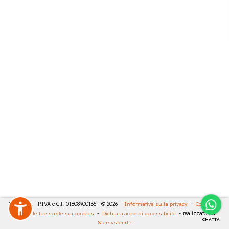
RIVA SRL - P.IVA e C.F. 01808900136 - © 2026 -
Informativa sulla privacy
-
Cookies
-
Rivedi le tue scelte sui cookies
-
Dichiarazione di accessibilità
- realizzato da
CHATTA
StarsystemIT