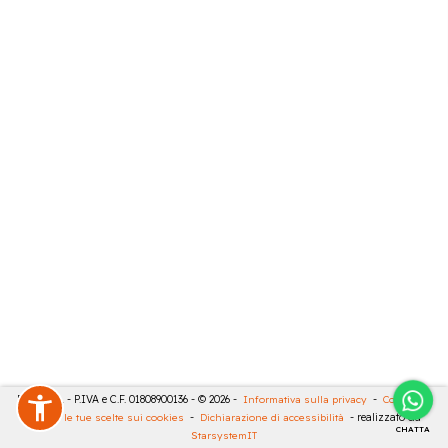
RIVA SRL - P.IVA e C.F. 01808900136 - © 2026 -
Informativa sulla privacy
-
Cookies
-
Rivedi le tue scelte sui cookies
-
Dichiarazione di accessibilità
- realizzato da
CHATTA
StarsystemIT