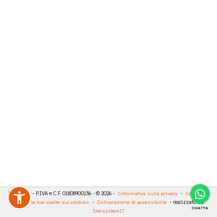
RIVA SRL - P.IVA e C.F. 01808900136 - © 2026 -
Informativa sulla privacy
-
Cookies
-
Rivedi le tue scelte sui cookies
-
Dichiarazione di accessibilità
- realizzato da
CHATTA
StarsystemIT