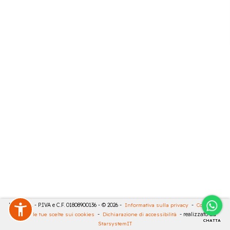
RIVA SRL - P.IVA e C.F. 01808900136 - © 2026 -
Informativa sulla privacy
-
Cookies
-
Rivedi le tue scelte sui cookies
-
Dichiarazione di accessibilità
- realizzato da
CHATTA
StarsystemIT