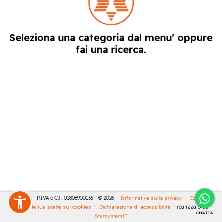
Seleziona una categoria dal menu' oppure
fai una ricerca.
RIVA SRL - P.IVA e C.F. 01808900136 - © 2026 -
Informativa sulla privacy
-
Cookies
-
Rivedi le tue scelte sui cookies
-
Dichiarazione di accessibilità
- realizzato da
CHATTA
StarsystemIT