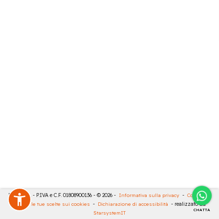
RIVA SRL - P.IVA e C.F. 01808900136 - © 2026 -
Informativa sulla privacy
-
Cookies
-
Rivedi le tue scelte sui cookies
-
Dichiarazione di accessibilità
- realizzato da
CHATTA
StarsystemIT