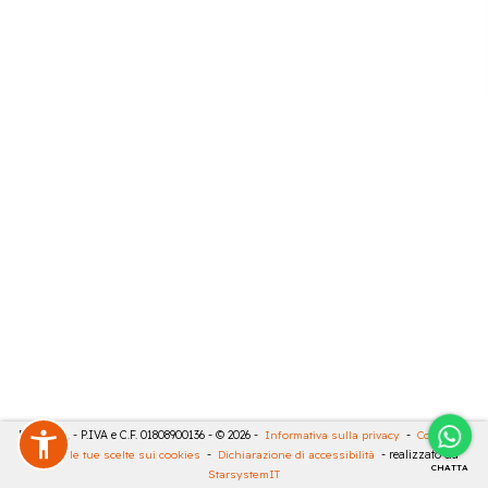
RIVA SRL - P.IVA e C.F. 01808900136 - © 2026 -
Informativa sulla privacy
-
Cookies
-
Rivedi le tue scelte sui cookies
-
Dichiarazione di accessibilità
- realizzato da
CHATTA
StarsystemIT